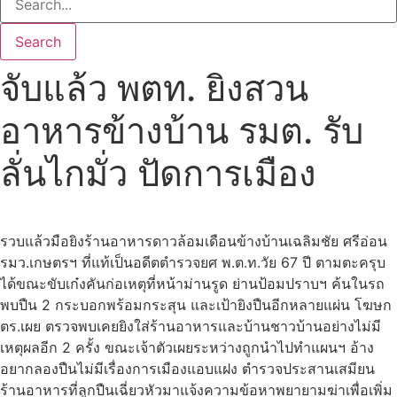
Search
จับแล้ว พตท. ยิงสวน
อาหารข้างบ้าน รมต. รับ
ลั่นไกมั่ว ปัดการเมือง
รวบแล้วมือยิงร้านอาหารดาวล้อมเดือนข้างบ้านเฉลิมชัย ศรีอ่อน
รมว.เกษตรฯ ที่แท้เป็นอดีตตำรวจยศ พ.ต.ท.วัย 67 ปี ตามตะครุบ
ได้ขณะขับเก๋งคันก่อเหตุที่หน้าม่านรูด ย่านป้อมปราบฯ ค้นในรถ
พบปืน 2 กระบอกพร้อมกระสุน และเป้ายิงปืนอีกหลายแผ่น โฆษก
ตร.เผย ตรวจพบเคยยิงใส่ร้านอาหารและบ้านชาวบ้านอย่างไม่มี
เหตุผลอีก 2 ครั้ง ขณะเจ้าตัวเผยระหว่างถูกนำไปทำแผนฯ อ้าง
อยากลองปืนไม่มีเรื่องการเมืองแอบแฝง ตำรวจประสานเสมียน
ร้านอาหารที่ลูกปืนเฉี่ยวหัวมาแจ้งความข้อหาพยายามฆ่าเพื่อเพิ่ม