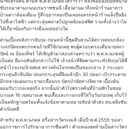
นาทีเสร็จสิ้น ตามที่ พ.ต.ท.นภดลให้การว่า หลังซ้อมยิงปืนที่สนาม
ขับรถมาตามถนนบรมราชชนนี เลี้ยวผ่านมาถึงหน้าร้านอาหาร
บ้านดาวล้อมเดือน รู้สึกอยากลองปืนเลยจอดรถหน้าร้านเล็งปืนยิง
ไปที่เสาไฟฟ้า แต่กระสุนพลาดไปถูกผนังออฟฟิศ รวมทั้งอ้างว่าไม่
ได้เกี่ยวข้องกับการเมืองแต่อย่างใด
ส่วนเบื้องหลังการจับกุม ก่อนหน้านี้ชุดสืบสวนได้ตรวจสอบกล้อง
วงจรปิดจนพบรถคนร้ายที่ใช้ก่อเหตุ พบผู้ครอบครองคือนายสถา
ปัตย์ ณ ป้อมเพ็ชร์ ได้เชิญตัวมาสอบสวนทราบว่า พ.ต.ท.นภดลผู้
เป็นพ่อ ยืมรถคันดังกล่าวไปใช้ เจ้าหน้าที่ติดตามกระทั่งจับกุมได้ที่
หน้าโรงแรมนิวยศเส ตรวจค้นในรถพบปืนของกลาง 2 กระบอก
กระสุนอีกสิบนัด ปลอกกระสุนที่ยิงแล้วอีก 30 ปลอก เป้ากระดาษ
อีกหลายแผ่นกระจายเกลื่อนรถ บัตรบำบัดทางจิตเวช เบื้องต้น
ยอมรับว่าก่อเหตุจริง จากนั้นนำตัวไปตรวจค้นที่บ้านพักในซอย
บางแค 16 เขตบางแค พบเสื้อและกางเกงที่ใส่ในวันก่อเหตุ เก็บไว้
เป็นหลักฐานพร้อมทั้งแจ้งข้อหาตามหมายจับนำตัวส่ง สน.ตลิ่งชัน
ดำเนินคดี
สำหรับ พ.ต.ท.นภดล หรือสารวัตรเจมส์ เมื่อปี พ.ศ.2555 ขอลา
ออกราชการไปรักษาอาการซึมเศร้า ตำแหน่งสุดท้ายเป็นสารวัตร