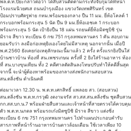
พล.ต.ท.ปิยะกล่าวต่อว่า ได้สืบสวนติดตามกระทั่งจับกุมได้ที่หน้า
โรงแรมนิวยศเส ถนนบำรุงเมือง แขวงวัดเทพศิรินทร์ เขต
ป้อมปราบศัตรูพ่าย กทม.พร้อมของกลาง ปืน 11 มม. ยี่ห้อโคลต์ 1
กระบอกพร้อมกระสุน 5 นัด ปืน 9 มม.ยี่ห้อเอชเค 1 กระบอก
พร้อมกระสุน 5 นัด เป้ายิงปืน 18 แผ่น รถยนต์ยี่ห้อมิตซูบิชิ รุ่น
มิราจ สีขาว ทะเบียน 6 กฆ 751 กรุงเทพมหานคร 1 คัน สอบถาม
ยอมรับว่า ลงมือก่อเหตุยิงเองโดยไม่มีสาเหตุ นอกจากนั้น เมื่อปี
พ.ศ.2560 ยังเคยก่อเหตุลักษณะนี้มาแล้ว 2 ครั้ง ครั้งแรกยิงปืนใส่
บ้านชาวบ้าน ท้องที่ สน.เพชรเกษม ครั้งที่ 2 ยิงใส่ร้านอาหาร ท้อง
ที่ สน.บางขุนเทียน ทั้ง 2 คดีศาลตัดสินลงโทษปรับทำให้คดีสิ้นสุด
จากนี้ จะนำผู้ต้องหาพร้อมของกลางส่งพนักงานสอบสวน
สน.ตลิ่งชัน ดำเนินคดี
ต่อมาเวลา 12.30 น. พ.ต.ท.เศกสิทธิ์ แพลอย สว. (สอบสวน)
สน.ตลิ่งชัน พ.ต.ท.กรวุฒิ งดงามจรัส สว.สส.สน.ตลิ่งชัน ชุดสืบสวน
กก.สส.บก.น.7 พร้อมฝ่ายสืบสวนและเจ้าหน้าที่สายตรวจได้ควบคุม
ตัว พ.ต.ท.นภดล พร้อมรถเก๋งมิตซูบิชิ มิราจ สีขาว แต่งซิ่ง
ทะเบียน 6 กฆ 751 กรุงเทพมหานคร ไปทำแผนประกอบคำรับ
สารภาพที่หน้าร้านอาหารบ้านดาวล้อมเดือน ใช้เวลาเพียง 10