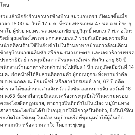
โทษ
รวบแล้วมือยิงร้านอาหารข้างบ้าน รมว.เกษตรฯ เปิดเผยขึ้นเมื่อ
เวลา 15.00 น. วันที่ 17 ม.ค. ที่ซอยเพชรเกษม 47 พล.ต.ท.ปิยะ อุ
ทาโย ผู้ช่วย ผบ.ตร. พล.ต.ต.เอกชัย บุญวิสุทธิ์ ผบก.น.7 พ.ต.อ.ไกร
วิทย์ อุณหก้องไตรภพ ผกก.สส.บก.น.7 ร่วมกันเปิดเผยความคืบ
หน้าคดีคนร้ายใช้ปืนยิงเข้าไปในร้านอาหารบ้านดาวล้อมเดือน
ข้างๆบ้านนายเฉลิมชัย ศรีอ่อน รมว.เกษตรฯ และเลขาธิการพรรค
ประชาธิปัตย์ กระสุนปืนถากศีรษะนางอัมพร พิมวัน อายุ 60 ปี
พนักงานร้านอาหารดังกล่าวห่างไปเพียง 1 นิ้ว เหตุเกิดเมื่อวันที่ 14
ม.ค. เจ้าหน้าที่ได้สืบสวนติดตามตัว ผู้ก่อเหตุกระทั่งทราบว่าคือ
พ.ต.ท.นภดล ณ ป้อมเพ็ชร์ หรือสารวัตรเจมส์ อายุ 67 ปี อดีต
ตำรวจ ได้ขออำนาจศาลจังหวัดตลิ่งชัน ออกหมายจับ ลงวันที่ 16
ม.ค.63 ข้อหามีอาวุธปืนและเครื่องกระสุนปืนไว้ในความครอบ
ครองโดยผิดกฎหมาย, พาอาวุธปืนติดตัวไปในเมือง หมู่บ้านทาง
สาธารณะโดยไม่ได้รับใบอนุญาตให้มีอาวุธปืนติดตัว, ยิงปืนใช้ดิน
ระเบิดโดยใช่เหตุ ในเมือง หมู่บ้านหรือที่ชุมนุมทำให้ผู้อื่นเกิด
ความกลัว หรือความตกใจ โดยการขู่เข็ญ