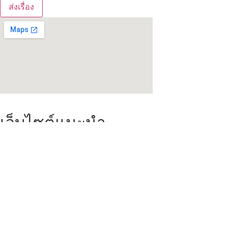
ส่งเรื่อง
เว็บไซต์แนะนำ
สำนักงานตำรวจแห่งชาติ
กองบังคับการตำรวจนครบาล 7
กองทุนเพื่อการสืบสวนสอบสวนคดีอาญา
กองทะเบียนประวัติอาชญากร